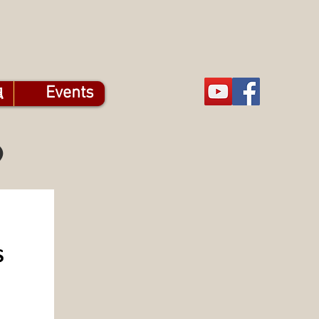
触
Events
9