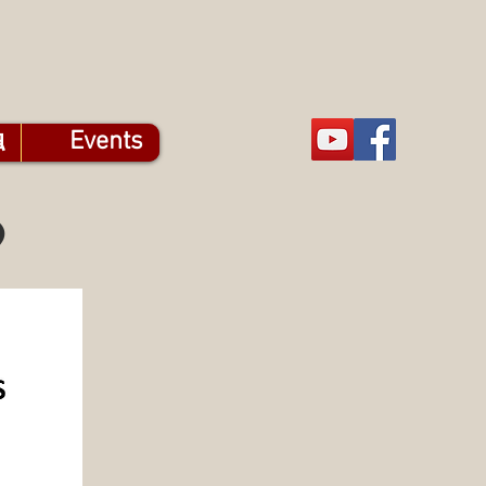
触
Events
9