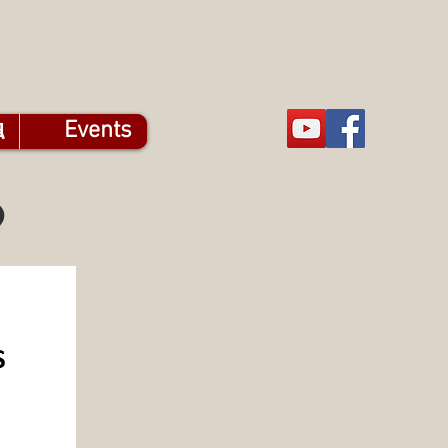
触
Events
9